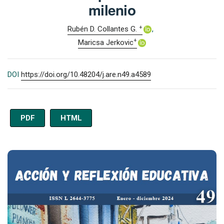
milenio
+
Rubén D. Collantes G.
+
Maricsa Jerkovic
DOI
https://doi.org/10.48204/j.are.n49.a4589
PDF
HTML
Imagen de portada