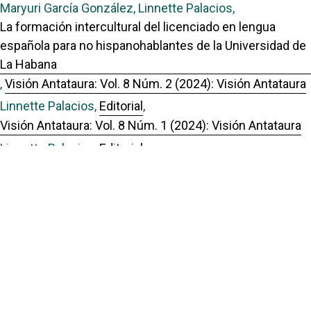
Maryuri García González, Linnette Palacios,
La formación intercultural del licenciado en lengua
española para no hispanohablantes de la Universidad de
La Habana
,
Visión Antataura: Vol. 8 Núm. 2 (2024): Visión Antataura
Linnette Palacios,
Editorial
,
Visión Antataura: Vol. 8 Núm. 1 (2024): Visión Antataura
Linnette Palacios,
Editorial
,
Visión Antataura: Vol. 10 Núm. 1 (2026): Visión Antataura
Enlaces Útiles
Universidad de Panamá
Panindex
Repositorio Institucional Digital de la Universidad de Panamá
Sistema de Bibliotecas de la Universidad de Panamá