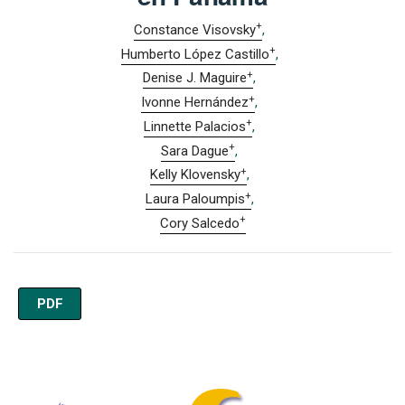
+
Constance Visovsky
+
Humberto López Castillo
+
Denise J. Maguire
+
Ivonne Hernández
+
Linnette Palacios
+
Sara Dague
+
Kelly Klovensky
+
Laura Paloumpis
+
Cory Salcedo
PDF
Imagen de portada