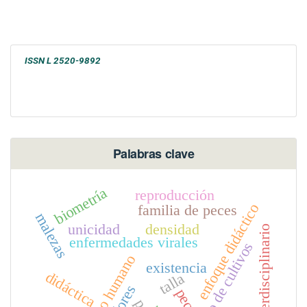
ISSN L 2520-9892
Palabras clave
biometría
reproducción
enfoque didáctico
familia de peces
malezas
unicidad
densidad
nodo interdisciplinario
enfermedades virales
manejo de cultivos
recurso humano
existencia
didáctica
talla
peces