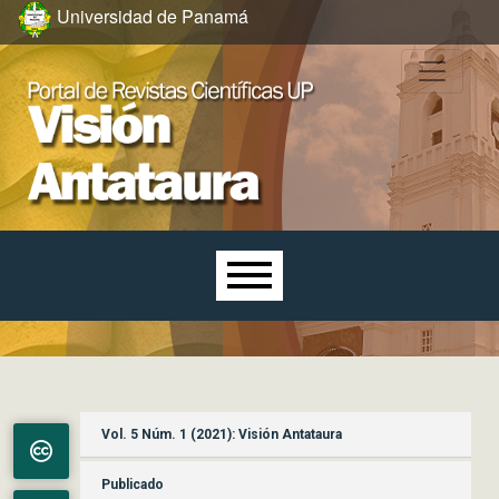
Ir al menú de navegación principal
Ir al contenido principal
Ir al pie de página del sitio
Universidad de Panamá
Menú principal
Vol. 5 Núm. 1 (2021): Visión Antataura
Publicado