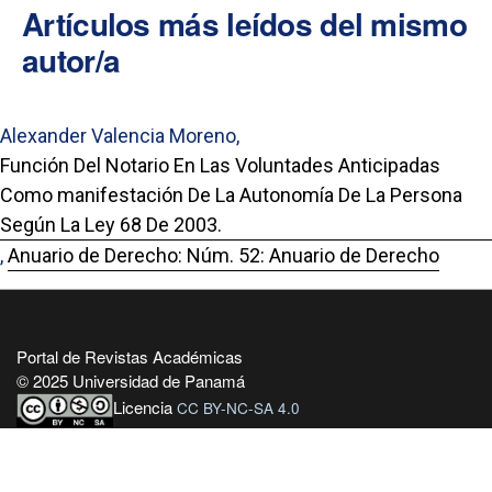
Artículos más leídos del mismo
autor/a
Alexander Valencia Moreno,
Función Del Notario En Las Voluntades Anticipadas
Como manifestación De La Autonomía De La Persona
Según La Ley 68 De 2003.
,
Anuario de Derecho: Núm. 52: Anuario de Derecho
Portal de Revistas Académicas
© 2025 Universidad de Panamá
Licencia
CC BY-NC-SA 4.0
Sitio desarrollado en
Open Journal Systems
OAI-PMH Revista:
https://revistas.up.ac.pa/index.php/anuario_derecho/oai