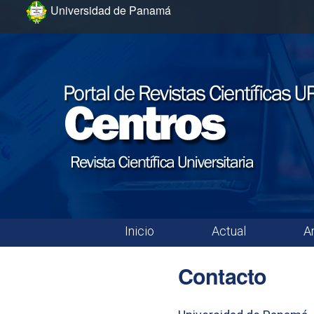
Ir al menú de navegación principal
Ir al contenido principal
Ir al pie de página del sitio
Universidad de Panamá
Inicio
Actual
A
Menú principal
Contacto