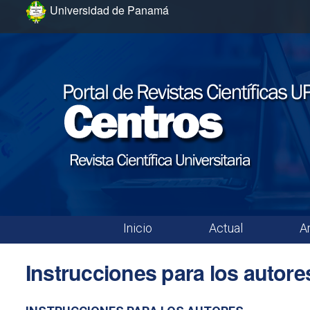
Ir al menú de navegación principal
Ir al contenido principal
Ir al pie de página del sitio
Universidad de Panamá
Inicio
Actual
A
Menú principal
Instrucciones para los autore