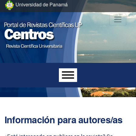
Ir al menú de navegación principal
Ir al contenido principal
Ir al pie de página del sitio
Universidad de Panamá
Menú principal
Información para autores/as