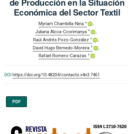
de Producción en la Situación
Económica del Sector Textil
+
Myriam Chambilla-Nina
+
Juliana Alcca-Ccorimanya
+
Raúl Andrés Pozo-González
+
David Hugo Bernedo-Moreira
+
Rafael Romero-Carazas
DOI
https://doi.org/10.48204/contacto.v4n3.7461
PDF
Imagen de portada