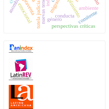
tutela judicial efectiva
nuevas tendencias
compraventa
migrantes
asombro
emocional
ambiente
comitente
conducta
género
perspectivas críticas