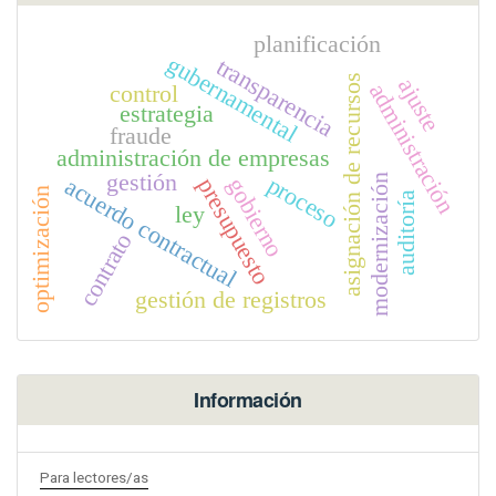
planificación
gubernamental
transparencia
asignación de recursos
ajuste
administración
control
estrategia
fraude
administración de empresas
gestión
proceso
modernización
acuerdo contractual
gobierno
presupuesto
optimización
auditoría
ley
contrato
gestión de registros
Información
Para lectores/as