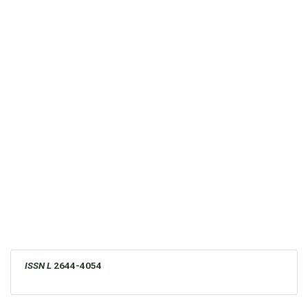
ISSN L
2644-4054