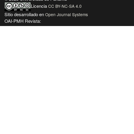
Licencia
CC BY-NC-SA 4.0
Sitio desarrollado en
Open Journal Systems
OAI-PMH Revista:
https://revistas.up.ac.pa/index.php/cuadernos_nacionales/oai
Enlaces Útiles
Universidad de Panamá
Panindex
Repositorio Institucional Digital de la Universidad de Panamá
Sistema de Bibliotecas de la Universidad de Panamá
Biblioteca Virtual de Salud
AmeliCA Centroamérica Colección Digital de Revistas Académicas
Centroamérica
Con este proyecto la Universidad de Panamá, reitera su