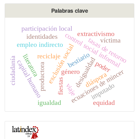
Palabras clave
participación local
extractivismo
control social informal
identidades
tasas de retorno
víctima
empleo indirecto
exclusión social
bestiario
reciclaje
literatura
ciudadanía
desigualdad
capital humano
poder
productora
ecuaciones de mincer
género
diáspora
fiestas
imputado
viaje
igualdad
equidad