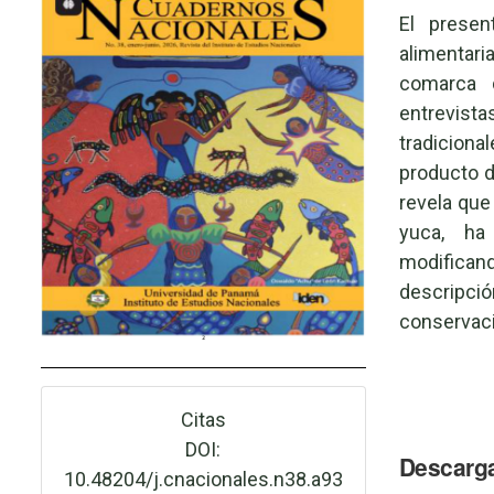
El presen
alimentar
comarca d
entrevistas
tradiciona
producto de
revela que
yuca, ha
modifican
descripci
conservaci
Citas
DOI:
Descarg
10.48204/j.cnacionales.n38.a93