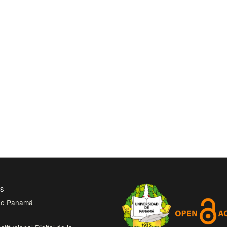
es
 de Panamá