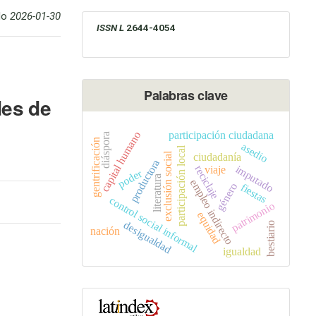
do
2026-01-30
ISSN L
2644-4054
Palabras clave
des de
participación ciudadana
capital humano
diáspora
gentrificación
asedio
participación local
exclusión social
ciudadanía
productora
imputado
reciclaje
viaje
poder
literatura
empleo indirecto
género
fiestas
control social informal
patrimonio
equidad
desigualdad
bestiario
nación
igualdad