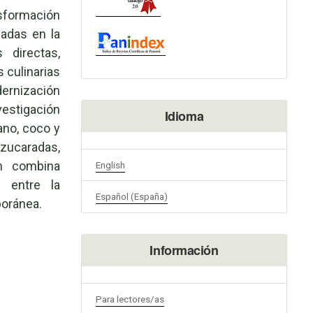
sformación
adas en la
 directas,
s culinarias
dernización
nvestigación
Idioma
ano, coco y
ucaradas,
ón combina
English
n entre la
Español (España)
poránea.
Información
Para lectores/as