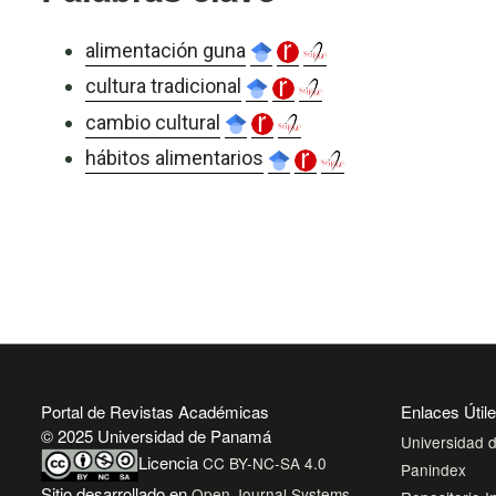
alimentación guna
cultura tradicional
cambio cultural
hábitos alimentarios
Portal de Revistas Académicas
Enlaces Útil
© 2025 Universidad de Panamá
Universidad
Licencia
CC BY-NC-SA 4.0
Panindex
Sitio desarrollado en
Open Journal Systems