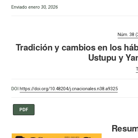
Enviado
enero 30, 2026
Núm. 38 (
Tradición y cambios en los há
Ustupu y Ya
T
DOI
https://doi.org/10.48204/j.cnacionales.n38.a9325
PDF
Imagen de portada
Resu