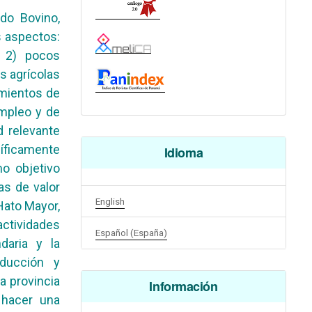
do Bovino,
 aspectos:
, 2) pocos
os agrícolas
amientos de
mpleo y de
d relevante
cíficamente
Idioma
o objetivo
as de valor
English
Hato Mayor,
actividades
Español (España)
daria y la
oducción y
a provincia
Información
 hacer una