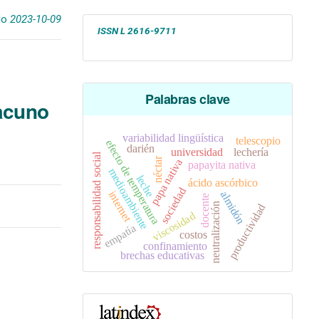
do
2023-10-09
ISSN L
2616-9711
Palabras clave
vacuno
variabilidad lingüística
telescopio
efecto de temperatura
darién
universidad
lechería
responsabilidad social
néctar
papa nativa
papayita nativa
medioambiente
leche
ácido ascórbico
sociedad
internet
almidón
docente
neutralización
productividad
viscosidad
empatía
costos
confinamiento
brechas educativas