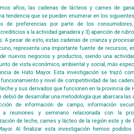
timos años, las cadenas de lácteos y carnes de gana
na tendencia que se pueden enumerar en los siguientes
s de preferencias por parte de los consumidores
crediticios a la actividad ganadera y 3) aparición de rubr
os. A pesar de esto, estas cadenas de crianza y proces
cuno, representa una importante fuente de recursos, e
 de nuevos negocios y productos, siendo una activida
unto de vista económico, ambiental y social, más espe
vincia de Hato Mayor. Esta investigación se trazó com
l funcionamiento y nivel de competitividad de las caden
 leche y sus derivados que funcionen en la provincia de 
se debió de desarrollar una metodología que abarcara las 
cción de información de campo, información secun
a a reuniones y seminario relacionada con la pr
zación de leche, carnes y lácteo de la región este y de l
ayor. Al finalizar esta investigación hemos podidos