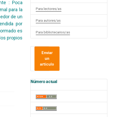
nte : Poca
Para lectores/as
mal para la
dedor de un
Para autores/as
endida por
sformado es
Para bibliotecarios/as
los propios
Enviar
un
artículo
Número actual