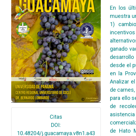
En los úl
muestra u
1) cambio
incentivos 
alternativ
ganado va
desarrollo
desde el p
en la Pro
Analizar e
de carnes,
para ello 
de recole
asistenci
Citas
comerciali
DOI:
de Hato M
10.48204/j.guacamaya.v8n1.a43