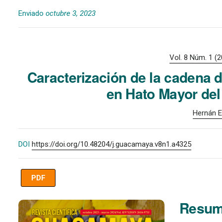
Enviado
octubre 3, 2023
Vol. 8 Núm. 1 (
Caracterización de la cadena 
en Hato Mayor del
Hernán E
DOI
https://doi.org/10.48204/j.guacamaya.v8n1.a4325
PDF
Imagen de portada
Resu