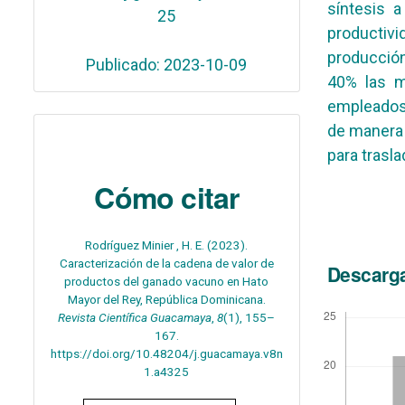
síntesis 
25
productivi
producción
Publicado: 2023-10-09
40% las m
empleados 
de manera 
para trasl
Cómo citar
Rodríguez Minier , H. E. (2023).
Caracterización de la cadena de valor de
Descarg
productos del ganado vacuno en Hato
Mayor del Rey, República Dominicana.
Revista Científica Guacamaya
,
8
(1), 155–
167.
https://doi.org/10.48204/j.guacamaya.v8n
1.a4325