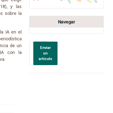
18), y las
s sobre la
Navegar
la IA en el
eriodística
encia de un
Enviar
 IA con la
un
va.
artículo