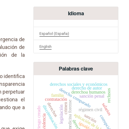
Idioma
Español (España)
ergencia de
English
valuación de
ción de la
Palabras clave
o identifica
nsparencia
derechos sociales y económicos
derecho de autor
derecho comparado
reclusos
n perpetuar
derechoa humanos
familia
sanción penal
estiona el
contratación
medicina forense
derechos
crimen
salarios
discriminación
lando que a
legislación
riesgo creado
régimen civil
aplicación de la ley
sanción
violencia
corrupción
derecho
igualdad
 que exige