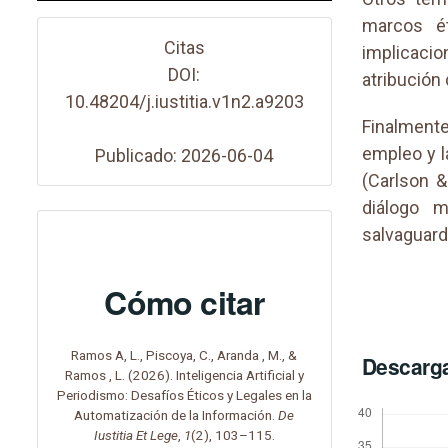
marcos ét
Citas
implicaci
DOI:
atribución 
10.48204/j.iustitia.v1n2.a9203
Finalmente
empleo y l
Publicado: 2026-06-04
(Carlson &
diálogo m
salvaguarda
Cómo citar
Ramos A, L., Piscoya, C., Aranda , M., &
Descarg
Ramos , L. (2026). Inteligencia Artificial y
Periodismo: Desafíos Éticos y Legales en la
Automatización de la Información.
De
Iustitia Et Lege
,
1
(2), 103–115.