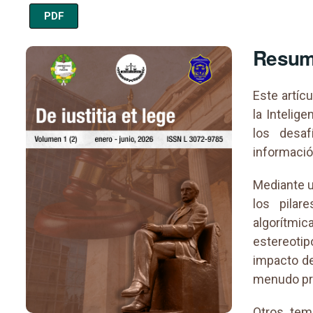
PDF
Imagen de portada
Resu
Este artíc
la Intelige
los desaf
informació
Mediante un
los pilar
algorítmic
estereoti
impacto de
menudo pri
Otros tem