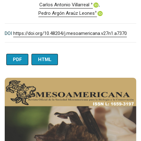
+
Carlos Antonio Villarreal
+
Pedro Argón Araúz Leones
DOI
https://doi.org/10.48204/j.mesoamericana.v27n1.a7370
PDF
HTML
Imagen de portada