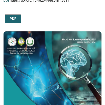
DOI
https://doi.org/10.48204/red.v4n1.6611
PDF
Imagen de portada