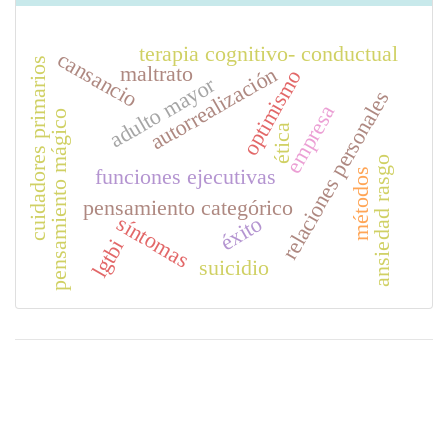
terapia cognitivo- conductual
cansancio
cuidadores primarios
maltrato
autorrealización
optimismo
adulto mayor
relaciones personales
empresa
pensamiento mágico
ética
ansiedad rasgo
funciones ejecutivas
métodos
pensamiento categórico
síntomas
éxito
lgtbi
suicidio