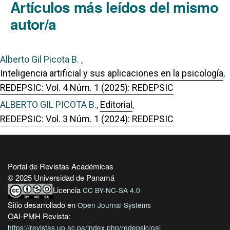
Artículos más leídos del mismo
autor/a
Alberto Gil Picota B. ,
Inteligencia artificial y sus aplicaciones en la psicología
,
REDEPSIC: Vol. 4 Núm. 1 (2025): REDEPSIC
ALBERTO GIL PICOTA B.,
Editorial
,
REDEPSIC: Vol. 3 Núm. 1 (2024): REDEPSIC
Portal de Revistas Académicas
© 2025 Universidad de Panamá
Licencia
CC BY-NC-SA 4.0
Sitio desarrollado en
Open Journal Systems
OAI-PMH Revista:
https://revistas.up.ac.pa/index.php/redepsic/oai