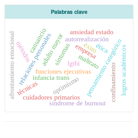
Palabras clave
cansancio
ansiedad estado
afrontamiento emocional
relaciones personales
adulto mayor
autorrealización
pensamiento categórico
métodos
éxito
ética
síntomas
empresa
logros académicos
maltrato
lgtbi
confinamiento
funciones ejecutivas
infancia trans
optimismo
técnicas
cuidadores primarios
síndrome de burnout