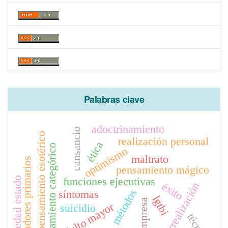
Palabras clave
adoctrinamiento
cansancio
pensamiento esotérico
realización personal
ética
pensamiento categórico
optimismo
maltrato
cuidadores primarios
pensamiento mágico
ansiedad estado
funciones ejecutivas
autorrealización
éxito
métodos
síntomas
lgtbi
empresa
adulto mayor
suicidio