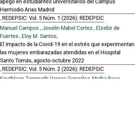
apego en estudiantes universitarios del Campus
Harmodio Arias Madrid
,
REDEPSIC: Vol. 5 Núm. 1 (2026): REDEPSIC
Manuel Campos , Joselin Mabel Cortez , Elzebir de
Fuertes , Eloy M. Santos,
El Impacto de la Covid-19 en el estrés que experimentan
las mujeres embarazadas atendidas en el Hospital
Santo Tomás, agosto-octubre 2022
,
REDEPSIC: Vol. 5 Núm. 2 (2026): REDEPSIC
Keythleen Zorinneth Vargas González, Melba Rosa
Stanziola Arosemena,
Efectos psicológicos del climaterio en profesoras que
laboran en un colegio en Colón
,
REDEPSIC: Vol. 5 Núm. 2 (2026): REDEPSIC