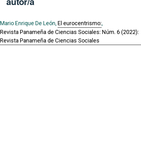
autor/a
Mario Enrique De León,
El eurocentrismo:
,
Revista Panameña de Ciencias Sociales: Núm. 6 (2022):
Revista Panameña de Ciencias Sociales
Portal de Revistas Académicas
© 2023 Universidad de Panamá
Licencia
CC BY-NC-SA 4.0
Sitio desarrollado en
Open Journal Systems
OAI-PMH Revista:
OAI Acción y Reflección educativa
Enlaces Útiles
Universidad de Panamá
Panindex
Repositorio Institucional Digital de la Universidad de Panamá