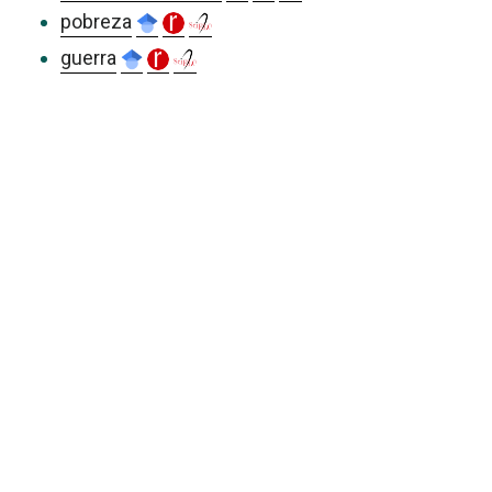
pobreza
guerra