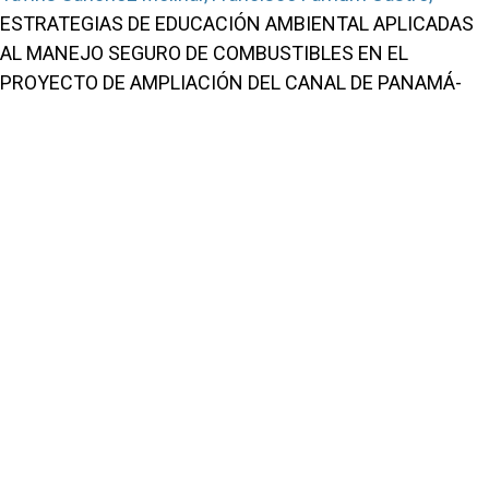
ESTRATEGIAS DE EDUCACIÓN AMBIENTAL APLICADAS
AL MANEJO SEGURO DE COMBUSTIBLES EN EL
PROYECTO DE AMPLIACIÓN DEL CANAL DE PANAMÁ-
SECTOR ATLÁNTICO
,
Revista Colón Ciencias, Tecnología y Negocios: Vol. 1
Núm. 1 (2014): Revista Colón Ciencias, Tecnología y
Negocios
Portal de Revistas Académicas
© 2025 Universidad de Panamá
Licencia
CC BY-NC-SA 4.0
Sitio desarrollado en
Open Journal Systems
Enlaces Útiles
Universidad de Panamá