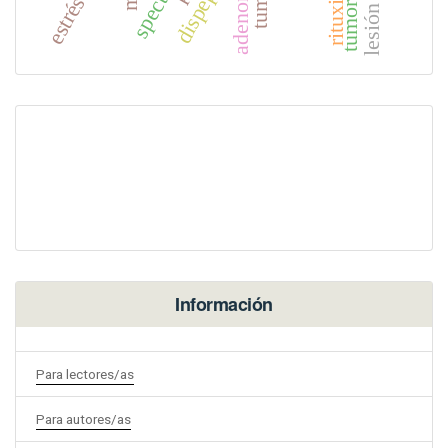
rituximab
dispepsia
spect/ct
Información
Para lectores/as
Para autores/as