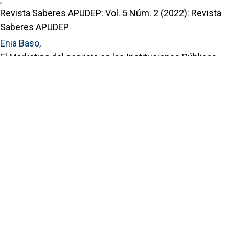
Revista Saberes APUDEP: Vol. 5 Núm. 2 (2022): Revista
Saberes APUDEP
Enia Baso,
El Marketing del servicio en las Instituciones Públicas
,
Revista Saberes APUDEP: Vol. 5 Núm. 1 (2022): Revista
Saberes APUDEP
Portal de Revistas Académicas
© 2025 Universidad de Panamá
Licencia
CC BY-NC-SA 4.0
Sitio desarrollado en
Open Journal Systems
Enlaces Útiles
Universidad de Panamá
Panindex
Repositorio Institucional Digital de la Universidad de Panamá