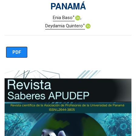
PANAMÁ
+
Enia Baso
+
Deydamia Quintero
PDF
Imagen de portada