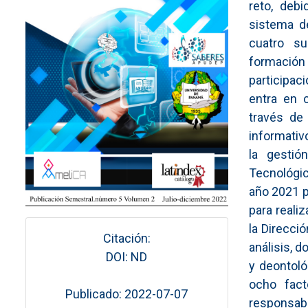
reto, deb
sistema d
cuatro su
formación
participac
entra en 
través de 
informativo
la gestió
Tecnológic
año 2021 p
para reali
la Direcci
Citación:
análisis, 
DOI: ND
y deontoló
ocho fact
Publicado: 2022-07-07
responsabil