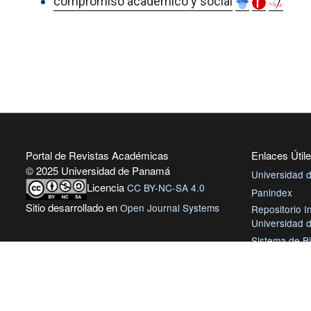
compromiso académico y social
Portal de Revistas Académicas
Enlaces Útil
© 2025 Universidad de Panamá
Universidad
Licencia
CC BY-NC-SA 4.0
Panindex
Sitio desarrollado en
Open Journal Systems
Repositorio In
Universidad
Sistema de Bi
Panamá
Biblioteca Vir
AmeliCA Cent
Revistas Aca