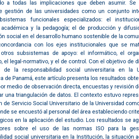
ido a todas las implicaciones que deben asumir. Se de
e gestión de las universidades como un conjunto int
bsistemas funcionales especializados: el institucio
 académica y la pedagogía; el de producción y difusió
ión social en el desarrollo humano sostenible de la comu
concordancia con los ejes institucionales que se mate
otros subsistemas de apoyo: el informático, el organ
, el legal-normativo, y el de control. Con el objetivo de 
n de la responsabilidad social universitaria en la U
a de Panamá, este artículo presenta los resultados obte
or medio de observación directa, encuestas y revisión 
zar una triangulación de datos. El contexto estuvo repre
ón de Servicio Social Universitario de la Universidad com
donde se encuestó al personal del área estableciendo crite
gicos en la aplicación del estudio. Los resultados se a
ores sobre el uso de las normas ISO para la ges
idad social universitaria en la Institución, la situación ac