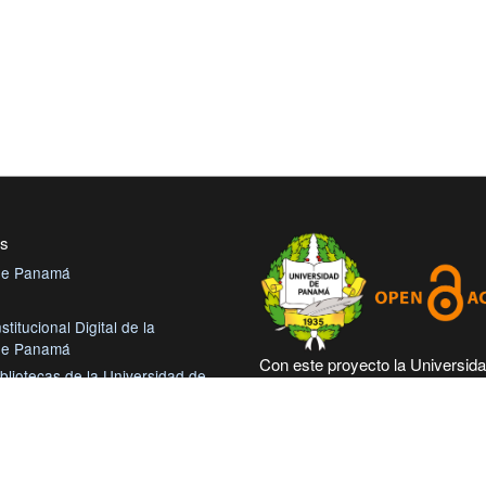
es
 de Panamá
stitucional Digital de la
 de Panamá
Con este proyecto la Universid
bliotecas de la Universidad de
Panamá, reitera su compromiso
trabajando en las corrientes de
tual de Salud
abierto en beneficio de la comu
roamérica Colección Digital de
académica nacional e internacio
démicas Centroamérica
más accesible su producción cie