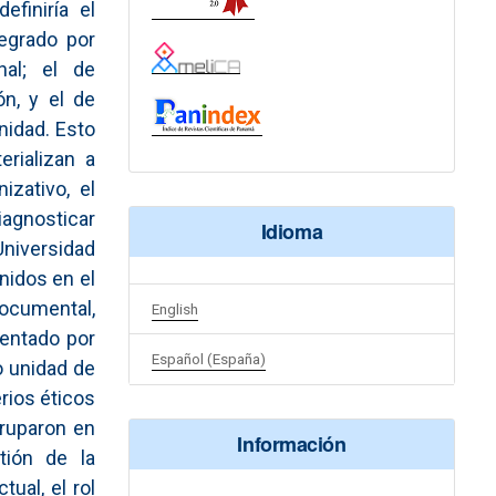
finiría el
egrado por
nal; el de
n, y el de
nidad. Esto
rializan a
izativo, el
diagnosticar
Idioma
niversidad
nidos en el
documental,
English
sentado por
Español (España)
o unidad de
rios éticos
gruparon en
Información
tión de la
tual, el rol