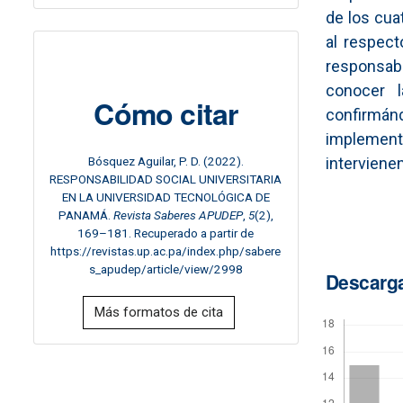
de los cua
al respect
responsab
conocer l
Cómo citar
confirmá
implement
interviene
Bósquez Aguilar, P. D. (2022).
RESPONSABILIDAD SOCIAL UNIVERSITARIA
EN LA UNIVERSIDAD TECNOLÓGICA DE
PANAMÁ.
Revista Saberes APUDEP
,
5
(2),
169–181. Recuperado a partir de
https://revistas.up.ac.pa/index.php/sabere
s_apudep/article/view/2998
Descarg
Más formatos de cita