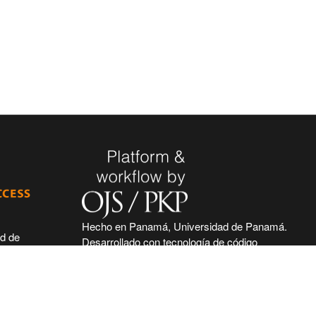
Hecho en Panamá, Universidad de Panamá.
ad de
Desarrollado con tecnología de código
 de seguir
abierto y gratuito de PKP - Public Knowledge
 acceso
Project.
nidad
nal, haciendo
ntífica e