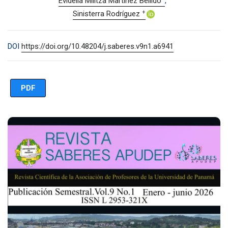
Evidelia Militza Martínez Bellido
+
Sinisterra Rodríguez
DOI
https://doi.org/10.48204/j.saberes.v9n1.a6941
PDF
Imagen de portada