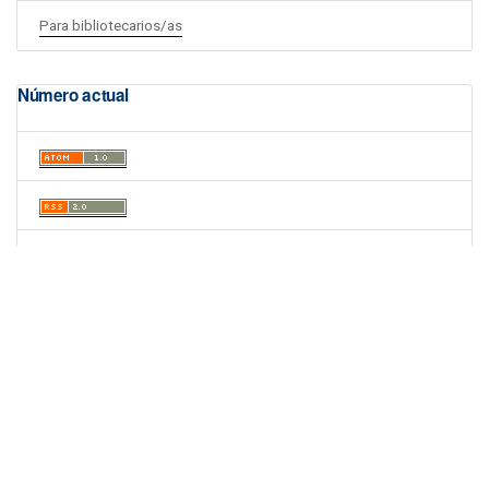
Para bibliotecarios/as
Número actual
Portal de Revistas Académicas
© 2025 Universidad de Panamá
Licencia
CC BY-NC-SA 4.0