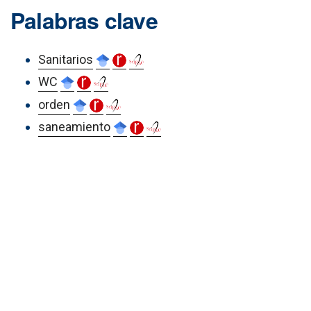
Palabras clave
Sanitarios
WC
orden
saneamiento