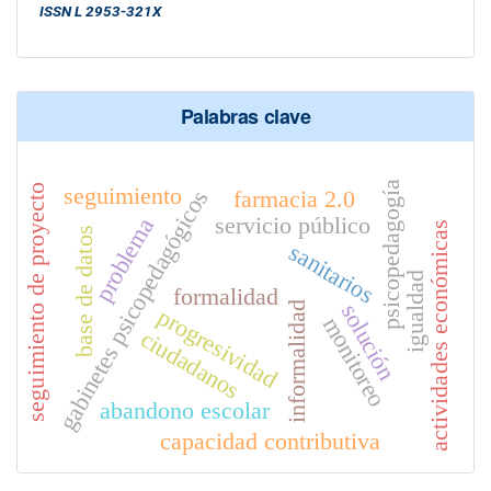
ISSN L 2953-321X
Palabras clave
psicopedagogía
seguimiento de proyecto
seguimiento
gabinetes psicopedagógicos
farmacia 2.0
servicio público
problema
actividades económicas
base de datos
sanitarios
igualdad
formalidad
informalidad
solución
progresividad
monitoreo
ciudadanos
abandono escolar
capacidad contributiva