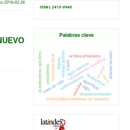
do
2016-02-26
ISSN L 2415-0940
Palabras clave
NUEVO
tortuga golfina
sistema lacustre
acanthophora spicifera
aciltiocarbamatos
extinción local
razonamiento científico
laguna
sogata
algas marinas
aislamiento
viveros
rhodophyta
sauria
sedimentación
agarófitas
zona de vida
embalse
lago
rhopaiosomatidae
n-benzoiltiocarbamato de isobutilo