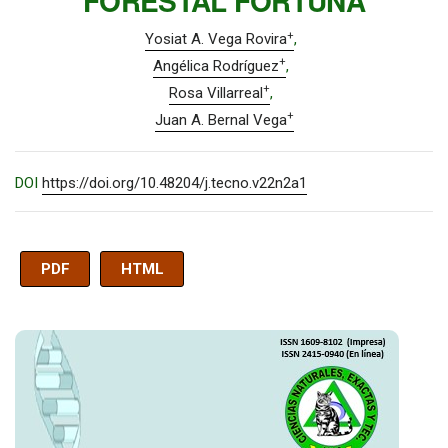
FORESTAL FORTUNA
+
Yosiat A. Vega Rovira
+
Angélica Rodríguez
+
Rosa Villarreal
+
Juan A. Bernal Vega
DOI
https://doi.org/10.48204/j.tecno.v22n2a1
PDF
HTML
Imagen de portada