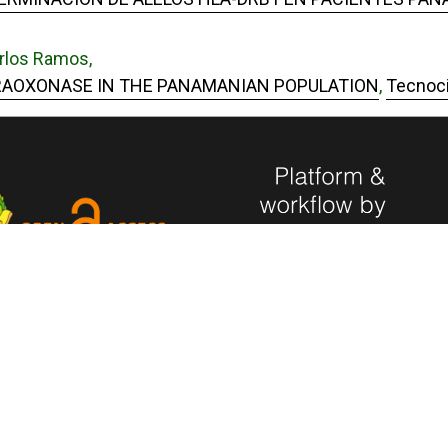
arlos Ramos,
ARAOXONASE IN THE PANAMANIAN POPULATION
,
Tecnoci
Hecho en Panamá, Universidad
yecto la Universidad de
Desarrollado con tecnología de 
era su compromiso de seguir
abierto y gratuito de PKP - Pub
n las corrientes de acceso
Project.
neficio de la comunidad
cional e internacional, haciendo
e su producción científica e