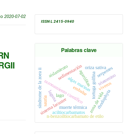
do
2020-07-02
ISSN L 2415-0940
Palabras clave
RN
RGII
sedimentación
aislamiento
oriza sativa
serpentes
síndrome de la zoea ii
agarófitas
tortuga golfina
triatomino
algas marinas
razonamiento científico
viveros
embalse
rhodophyta
laguna
zona de vida
lago
sauria
sistema lacustre
muerte térmica
aciltiocarbamatos
n-benzoiltiocarbamato de etilo