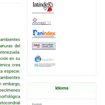
 ambientes
lanuras del
 Venezuela.
ación en su
nómica crea
ta especie.
ambientes
n embargo,
Idioma
specímenes
orfológica
tocondrial
English