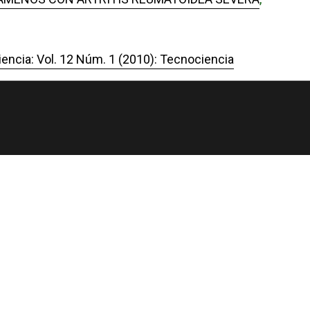
encia: Vol. 12 Núm. 1 (2010): Tecnociencia
 de Panamá.
código
lic Knowledge