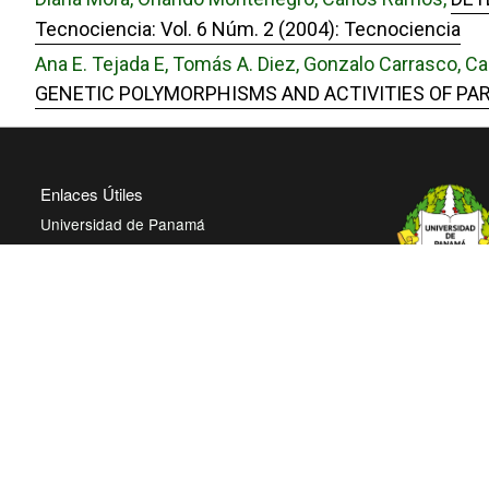
Tecnociencia: Vol. 6 Núm. 2 (2004): Tecnociencia
Ana E. Tejada E, Tomás A. Diez, Gonzalo Carrasco, C
GENETIC POLYMORPHISMS AND ACTIVITIES OF P
Enlaces Útiles
Universidad de Panamá
Panindex
Repositorio Institucional Digital de la
Universidad de Panamá
Con este pro
Sistema de Bibliotecas de la Universidad de
Panamá, reit
Panamá
trabajando e
Biblioteca Virtual de Salud
abierto en be
AmeliCA Centroamérica Colección Digital de
académica na
Revistas Académicas Centroamérica
más accesibl
intelectual.