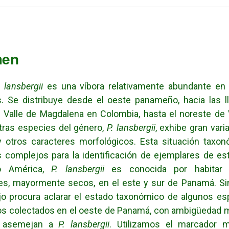
men
lansbergii
es una víbora relativamente abundante en
. Se distribuye desde el oeste panameño, hacia las l
l Valle de Magdalena en Colombia, hasta el noreste de
otras especies del género,
P. lansbergii
, exhibe gran vari
y otros caracteres morfológicos. Esta situación taxo
 complejos para la identificación de ejemplares de es
o América,
P. lansbergii
es conocida por habitar 
les, mayormente secos, en el este y sur de Panamá. Si
ajo procura aclarar el estado taxonómico de algunos e
os colectados en el oeste de Panamá, con ambigüedad m
 asemejan a
P. lansbergii
. Utilizamos el marcador mi