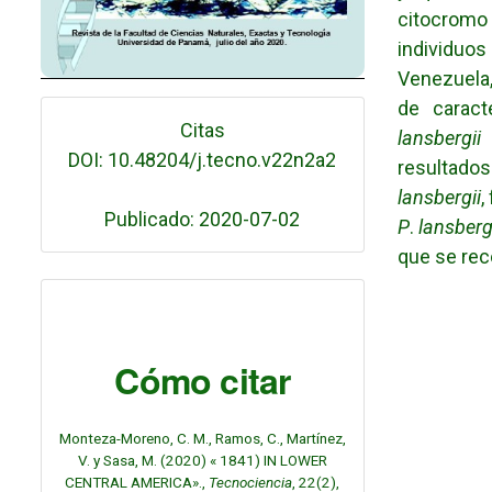
citocromo
individuo
Venezuela,
de caract
Citas
lansbergii
e
DOI: 10.48204/j.tecno.v22n2a2
resultado
lansbergii
,
Publicado: 2020-07-02
P
.
lansberg
que se re
Cómo citar
Monteza-Moreno, C. M., Ramos, C., Martínez,
V. y Sasa, M. (2020) « 1841) IN LOWER
CENTRAL AMERICA».,
Tecnociencia
, 22(2),