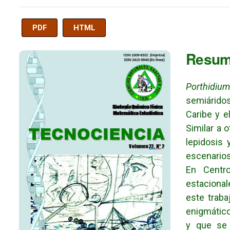
PDF
HTML
Imagen de portada
Resu
Porthidium
semiáridos
Caribe y e
Similar a 
lepidosis 
escenarios
En Centr
estaciona
este trab
enigmátic
y que se