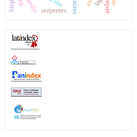
zorrillo
lago
serpentes