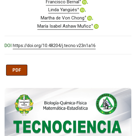
+
Francisco Bernal
+
Linda Yangüés
+
Martha de Von Chong
+
María Isabel Ashaw Muñoz
DOI
https://doi.org/10.48204/j.tecno.v23n1a16
PDF
Imagen de portada