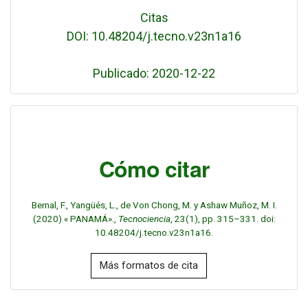
Citas
DOI: 10.48204/j.tecno.v23n1a16
Publicado: 2020-12-22
Cómo citar
Bernal, F., Yangüés, L., de Von Chong, M. y Ashaw Muñoz, M. I.
(2020) « PANAMÁ».,
Tecnociencia
, 23(1), pp. 315–331. doi:
10.48204/j.tecno.v23n1a16.
Más formatos de cita