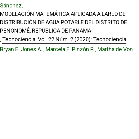
Sánchez,
MODELACIÓN MATEMÁTICA APLICADA A LARED DE
DISTRIBUCIÓN DE AGUA POTABLE DEL DISTRITO DE
PENONOMÉ, REPÚBLICA DE PANAMÁ
,
Tecnociencia: Vol. 22 Núm. 2 (2020): Tecnociencia
Bryan E. Jones A. , Marcela E. Pinzón P. , Martha de Von
Chong , Italo Goti , Juan Antonio Gómez H. ,
Peces de los ríos Aguas Blancas y Chorrerita, Coclé,
Panamá y su relación con características ambientales
,
Tecnociencia: Vol. 27 Núm. 1 (2025): Tecnociencia
Enlaces Útiles
Universidad de Panamá
Panindex
Repositorio Institucional Digital de la Universidad de Panamá