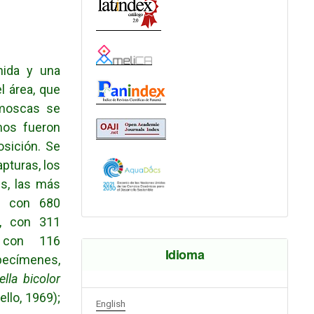
nida y una
l área, que
 moscas se
mos fueron
osición. Se
pturas, los
es, las más
), con 680
), con 311
, con 116
Idioma
specímenes,
lla bicolor
llo, 1969);
English