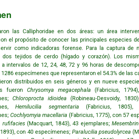
men
aron las Calliphoridae en dos áreas: un área interve
on el propósito de conocer las principales especies de
servir como indicadoras forense. Para la captura de
 dos tejidos de cerdo (hígado y corazón). Los mis
a intervalos de 12, 24, 48, 72 y 96 horas de descomp
 1286 especímenes que representaron el 54.3% de las ca
ieron distribuidos en seis géneros y en nueve especi
es fueron
Chrysomya megacephala
(Fabricius, 1794
es;
Chloroprocta idioidea
(Robineau-Desvoidy, 1830
enes,
Hemilucilia segmentaria
(Fabricius, 1805)
nes;
Cochlyomyia macellaria
(Fabricius, 1775), con 57 e
rufifacies
(Macquart, 1843), 43 ejemplares;
Mesembrine
, 1893), con 40 especímenes;
Paralucilia pseudolyrcea
(Me