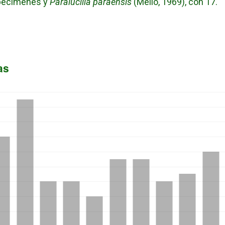
pecímenes y
Paralucilia paraensis
(Mello, 1969), con 17.
as