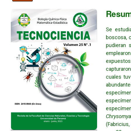
Imagen de portada
Resu
Se estudi
boscosa, c
pudieran 
emplearon
expuestos 
capturaron
cuales tuv
abundant
especímen
especím
especíme
Chrysomya 
(Fabricius