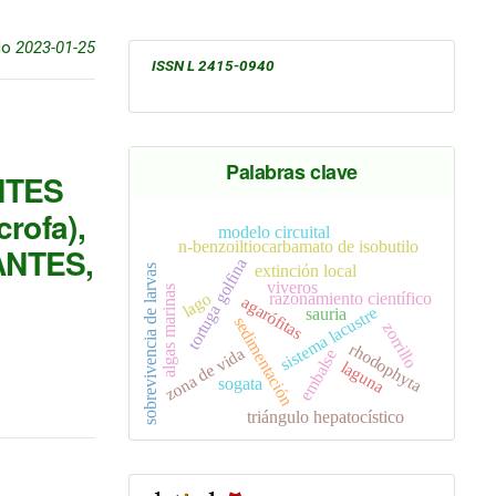
do
2023-01-25
ISSN L 2415-0940
Palabras clave
NTES
ofa),
modelo circuital
n-benzoiltiocarbamato de isobutilo
NTES,
tortuga golfina
extinción local
sobrevivencia de larvas
viveros
algas marinas
razonamiento científico
lago
agarófitas
sistema lacustre
sauria
sedimentación
zorrillo
rhodophyta
zona de vida
embalse
laguna
sogata
triángulo hepatocístico