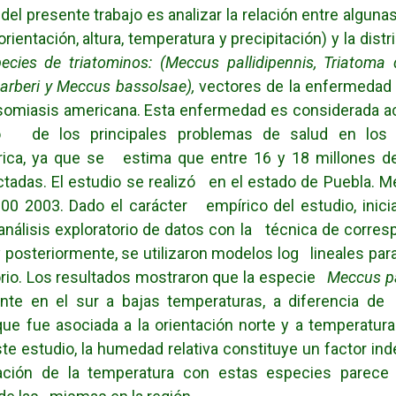
 del presente trabajo es analizar la relación entre algun
orientación, altura, temperatura y precipitación) y la dis
ecies de triatominos: (Meccus pallidipennis, Triatoma
barberi y Meccus bassolsae),
vectores de la enfermedad
somiasis americana. Esta enfermedad es considerada a
 de los principales problemas de salud en los 
rica, ya que se estima que entre 16 y 18 millones d
ctadas. El estudio se realizó en el estado de Puebla. Mé
00 2003. Dado el carácter empírico del estudio, inic
 análisis exploratorio de datos con la técnica de corre
y posteriormente, se utilizaron modelos log lineales para 
rio. Los resultados mostraron que la especie
Meccus pa
nte en el sur a bajas temperaturas, a diferencia 
que fue asociada a la orientación norte y a temperatur
te estudio, la humedad relativa constituye un factor in
ción de la temperatura con estas especies parece e