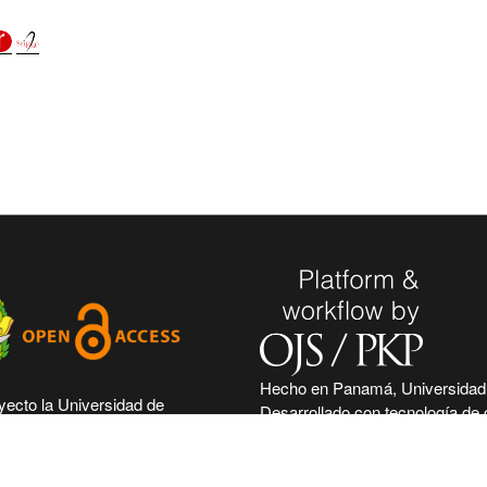
Hecho en Panamá, Universidad
yecto la Universidad de
Desarrollado con tecnología de 
era su compromiso de seguir
abierto y gratuito de PKP - Pub
n las corrientes de acceso
Project.
neficio de la comunidad