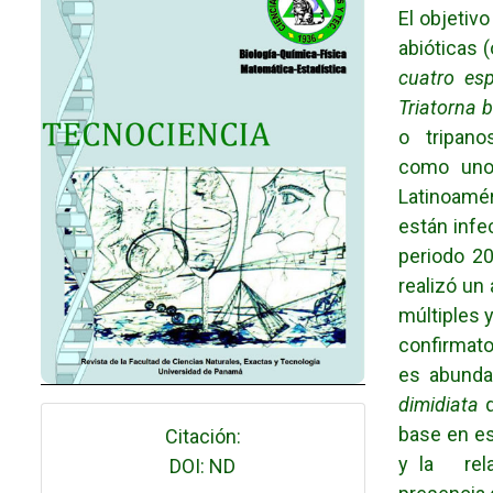
El objetivo
abióticas (
cuatro esp
Triatorna 
o tripano
como uno
Latinoamé
están infe
periodo 20
realizó un
múltiples 
confirmato
es abunda
dimidiata
base en es
Citación:
y la rela
DOI: ND