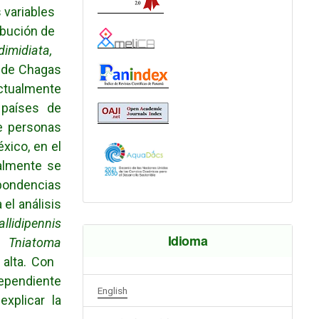
as variables
tribución de
 dimidiata,
 de Chagas
ctualmente
países de
e personas
xico, en el
ialmente se
spondencias
el análisis
llidipennis
Idioma
de
Tniatoma
a alta. Con
dependiente
English
xplicar la