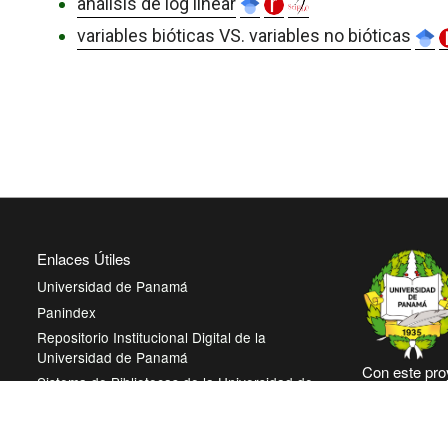
análisis de log linear
variables bióticas VS. variables no bióticas
Enlaces Útiles
Universidad de Panamá
Panindex
Repositorio Institucional Digital de la
Universidad de Panamá
Con este pro
Sistema de Bibliotecas de la Universidad de
Panamá, reit
Panamá
trabajando e
Biblioteca Virtual de Salud
abierto en be