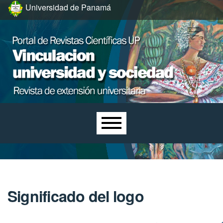
Ir al menú de navegación principal
Ir al contenido principal
Ir al pie de página del sitio
Universidad de Panamá
Menú principal
Significado del logo