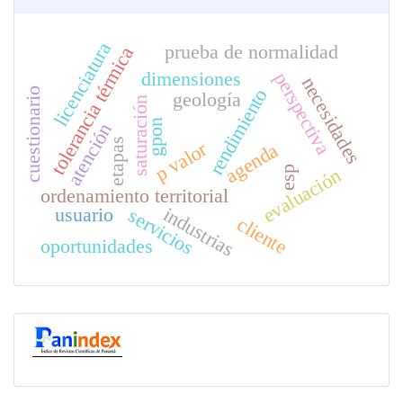
licenciatura
prueba de normalidad
tolerancia térmica
dimensiones
perspectiva
necesidades
rendimiento
cuestionario
geología
saturación
gpon
atención
etapas
p valor
agenda
esp
evaluación
ordenamiento territorial
industrias
usuario
servicios
cliente
oportunidades