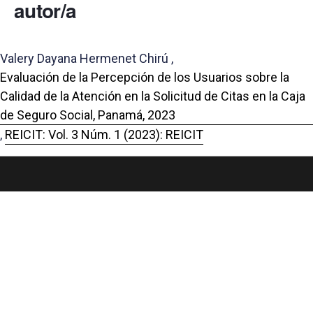
autor/a
Valery Dayana Hermenet Chirú ,
Evaluación de la Percepción de los Usuarios sobre la
Calidad de la Atención en la Solicitud de Citas en la Caja
de Seguro Social, Panamá, 2023
,
REICIT: Vol. 3 Núm. 1 (2023): REICIT
Portal de Revistas Académicas
© 2025 Universidad de Panamá
Licencia
CC BY-NC-SA 4.0
Sitio desarrollado en
Open Journal Systems
OAI-PMH Revista:
https://revistas.up.ac.pa/index.php/reicit/oai
Enlaces Útiles
Universidad de Panamá