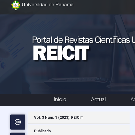
Ir al menú de navegación principal
Ir al contenido principal
Ir al pie de página del sitio
Universidad de Panamá
Inicio
Actual
A
Menú principal
Vol. 3 Núm. 1 (2023): REICIT
Publicado