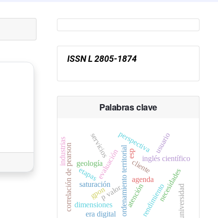
ISSN L 2805-1874
Palabras clave
perspectiva
usuario
servicios
industrias
correlación de pearson
ordenamiento territorial
evaluación
esp
inglés científico
cliente
geología
etapas
necesidades
agenda
saturación
atención
rendimiento
p valor
universidad
gpon
dimensiones
era digital