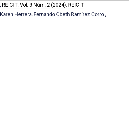
,
REICIT: Vol. 3 Núm. 2 (2024): REICIT
Karen Herrera, Fernando Obeth Ramírez Corro ,
Implementación de Indicadores para la Optimización de
la Producción en una Empresa Procesadora de
Alimentos en Panamá, 2022
,
REICIT: Vol. 4 Núm. 1 (2024): REICIT
Portal de Revistas Académicas
© 2025 Universidad de Panamá
Licencia
CC BY-NC-SA 4.0
Sitio desarrollado en
Open Journal Systems
OAI-PMH Revista:
https://revistas.up.ac.pa/index.php/reicit/oai
Enlaces Útiles
Universidad de Panamá
Panindex