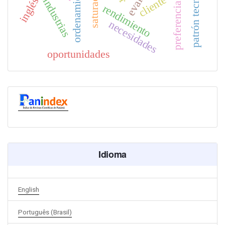
preferencia térmica
saturación
cliente
industrias
rendimiento
necesidades
oportunidades
Idioma
English
Português (Brasil)