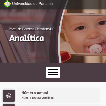
Ir al menú de navegación principal
Ir al contenido principal
Ir al pie de página del sitio
Universidad de Panamá
Menú principal
Número actual
Núm. 5 (2025): Analítica