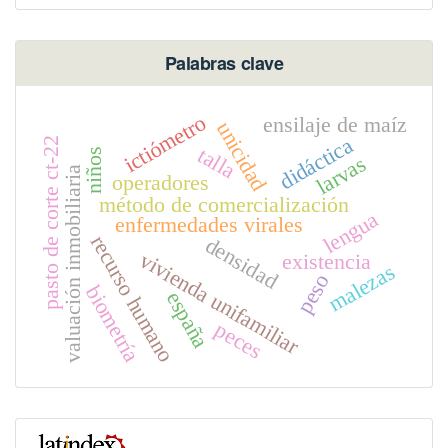
Palabras clave
ictiómetro
ensilaje de maíz
unicidad
didáctica
pasto de corte ct-22
talla
niños
larvas
valuación inmobiliaria
operadores
método de comercialización
lengua
enfermedades virales
recurso humano
densidad
vivienda unifamiliar
existencia
malezas
peso
biometría
españa
peces