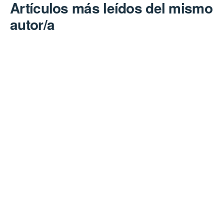
Artículos más leídos del mismo
autor/a
Ricardo Jesús Pedreschi Caballero, Oris Mercedes Nieto
Lara,
El Merchandising aplicado a los negocios del Mercado
Público de Penonomé
,
Visión Antataura: Vol. 6 Núm. 1 (2022): Visión Antataura
Enlaces Útiles
Universidad de Panamá
Panindex
Repositorio Institucional Digital de la Universidad de Panamá
Sistema de Bibliotecas de la Universidad de Panamá