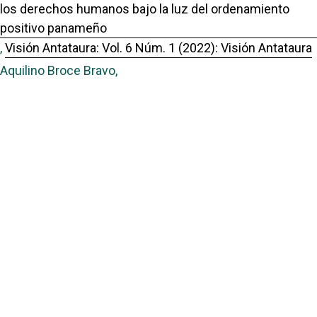
los derechos humanos bajo la luz del ordenamiento
positivo panameño
,
Visión Antataura: Vol. 6 Núm. 1 (2022): Visión Antataura
Aquilino Broce Bravo,
La revocatoria del acto administrativo como potestad
legal de la administración pública en el ejercicio de sus
funciones
,
Visión Antataura: Vol. 8 Núm. 2 (2024): Visión Antataura
Aquilino Broce Bravo,
Presupuestos procesales generales y fundamentales
de la acción contencioso administrativa de plena
jurisdicción en el ordenamiento jurídico panameño
,
Visión Antataura: Vol. 6 Núm. 2 (2022): Visión Antataura
Enlaces Útiles