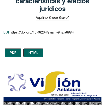
características y efectos
jurídicos
+
Aquilino Broce Bravo
DOI
https://doi.org/10.48204/j.vian.v9n2.a8884
PDF
HTML
Imagen de portada