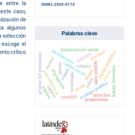
r entre la
ISSN L 2523-0115
 este caso,
alización de
ta algunos
Palabras clave
a selección
r escoge el
trasformación social
metaliteratura
juventud
nto crítico
capital simbólico
industria
gestión del patrimonio
escasez
capital social
agua potable
ujarrás
campos
trabajo femenino
crimen
drogas
segregación
autorreferencia
cárcel
tecnología
salitre
ecología política
poder
espacio
empleo
derechos
covid19
progresismo