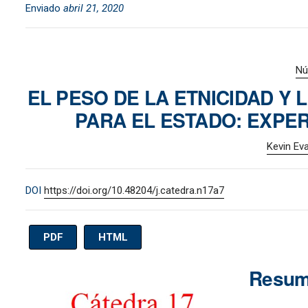
Enviado
abril 21, 2020
Nú
EL PESO DE LA ETNICIDAD Y 
PARA EL ESTADO: EXPERI
Kevin Ev
DOI
https://doi.org/10.48204/j.catedra.n17a7
PDF
HTML
Imagen de portada
Resu