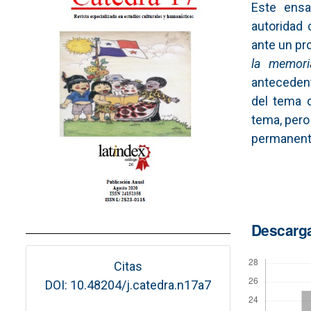
Este ensa
autoridad 
ante un pr
la memori
antecedent
del tema d
tema, pero
permanent
Descarg
Citas
DOI: 10.48204/j.catedra.n17a7