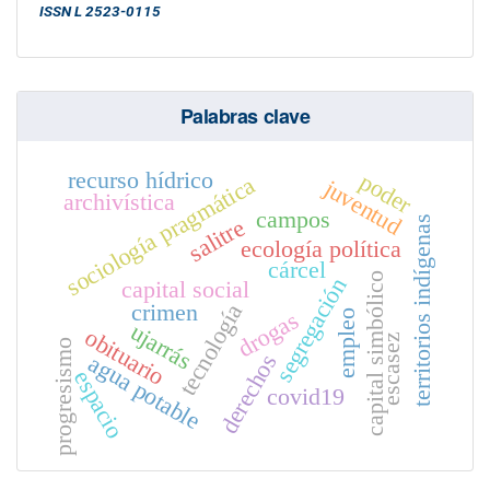
ISSN L 2523-0115
Palabras clave
recurso hídrico
poder
sociología pragmática
juventud
archivística
campos
territorios indígenas
salitre
ecología política
cárcel
capital simbólico
segregación
capital social
crimen
tecnología
drogas
empleo
ujarrás
obituario
escasez
progresismo
derechos
agua potable
espacio
covid19