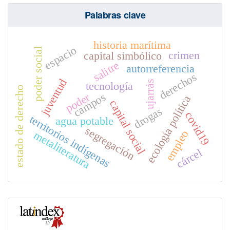
Palabras clave
historia marítima
espacio
poder social
crimen
capital simbólico
salitre
autorreferencia
derechos
juventud
ujarrás
tecnología
estado de derecho
poder
campos
ecología política
capital social
drogas
covid19
territorios indígenas
agua potable
segregación
empleo
metaliteratura
cárcel