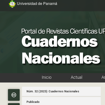
Ir al menú de navegación principal
Ir al contenido principal
Ir al pie de página del sitio
Universidad de Panamá
Inicio
Actual
A
Menú principal
Núm. 32 (2023): Cuadernos Nacionales
Publicado