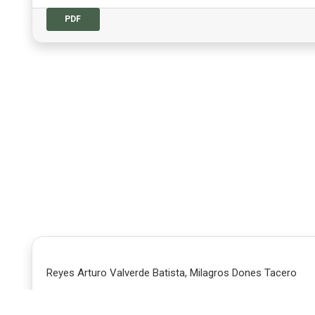
PDF
Reyes Arturo Valverde Batista, Milagros Dones Tacero
Desarticulación del Sector Primario