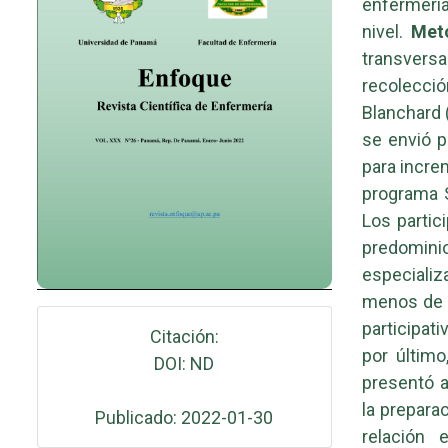
enfermería
nivel.
Met
transvers
recolecci
Blanchard 
se envió p
para incre
programa 
Los partic
predomini
especializ
menos de 5
participati
Citación:
por último
DOI: ND
presentó a
la prepara
Publicado: 2022-01-30
relación 