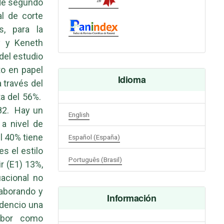
 de segundo
al de corte
s, para la
y y Keneth
del estudio
to en papel
Idioma
 través del
a del 56%.
,82. Hay un
English
a nivel de
l 40% tiene
Español (España)
s el estilo
Português (Brasil)
ir (E1) 13%,
uacional no
laborando y
Información
idencio una
labor como