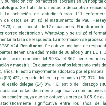
 y su relación con los factores laborales en un hospital
odología:
Se trata de un estudio descriptivo relacion
al. La población de estudio fueron 111 enfermera
ón de datos se utilizó el instrumento de Paul Herse
(1973), el cual consta de 12 situaciones. El instrumento 
or correo electrónico y WhatsApp, y se utilizó el forma
mentar la tasa de respuesta. La información se procesó a
SPSS V24.
Resultados:
Se obtuvo una tasa de respuest
ipantes tienen una edad media de 36 años y una DE 11
o del sexo femenino del 90,3%, el 36% tiene estudios 
ación y maestría. En cuanto a los años laborando, más de
 años. El estilo mayormente adoptado por el personal e
vo (E3) 42%, seguido del estilo persuasivo (E2) 37%, dirig
, el estilo delegar (E4) 8%. El estilo de liderazgo sit
sociación estadísticamente significativa con los años 
ción académica, ya que se obtuvo valores p> 0.05. Se ev
estadísticamente significativa entre los años de 