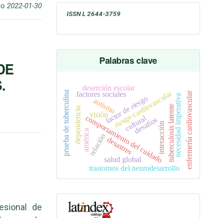
do
2022-01-30
ISSN L
2644-3759
Palabras clave
DE
.
deserción escolar
riesgo cardiovascular
prueba de tuberculina
enfermería cardiovascular
factores sociales
necesidad imperativa
factor de riesgo
autismo
tuberculosis latente
dependencia
visión
comportamiento del cuidado
cultural
desafíos
interacción
américa
relación
desastres
salud global
trastornos del neurodesarrollo
fesional de