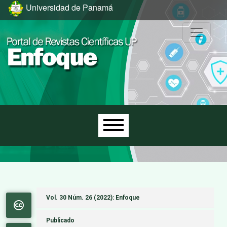
Ir al menú de navegación principal
Ir al contenido principal
Ir al pie de página del sitio
Universidad de Panamá
Menú principal
Vol. 30 Núm. 26 (2022): Enfoque
Publicado