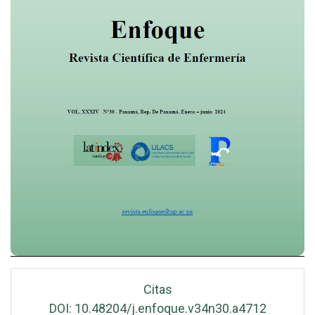
Citas
DOI: 10.48204/j.enfoque.v34n30.a4712