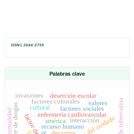
ISSN L
2644-3759
Palabras clave
invasiones
deserción escolar
prueba de tuberculina
factores culturales
valores
vida libre de drogas
cultural
factores sociales
informalidad
enfermería cardiovascular
factor de riesgo
interacción
américa
recurso humano
desastres