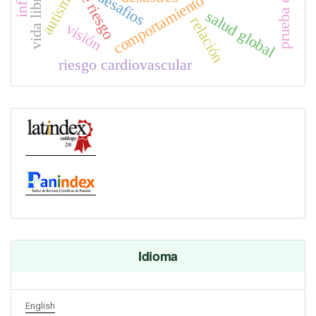
comportamiento del cuidado
autismo
desafíos
salud global
relación
visión
riesgo cardiovascular
Idioma
English