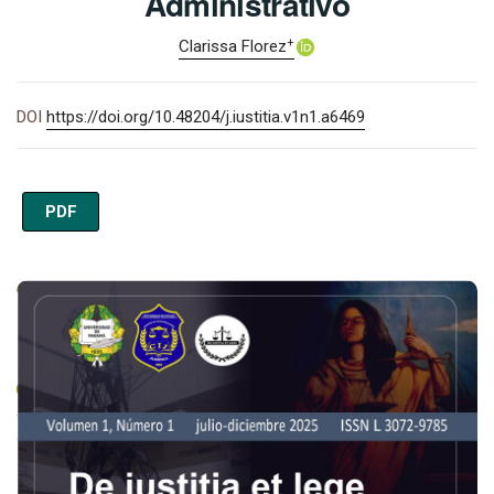
Administrativo
+
Clarissa Florez
DOI
https://doi.org/10.48204/j.iustitia.v1n1.a6469
PDF
Imagen de portada