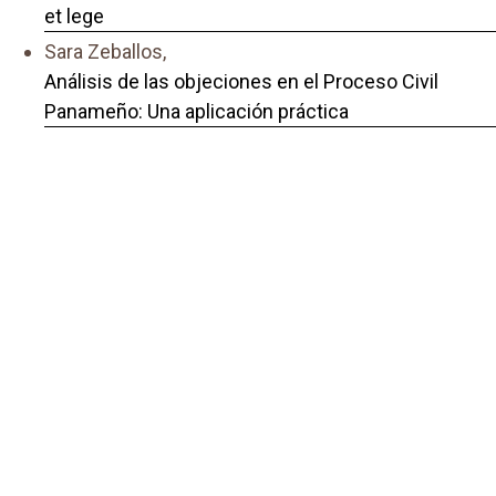
et lege
Sara Zeballos,
Análisis de las objeciones en el Proceso Civil
Panameño: Una aplicación práctica
,
De iustitia et lege: Vol. 1 Núm. 1 (2025): De iustitia
et lege
También puede {advancedSearchLink} para este
artículo.
Portal de Revistas Académicas
© 2025 Universidad de Panamá
Licencia
CC BY-NC-SA 4.0
Sitio desarrollado en
Open Journal Systems