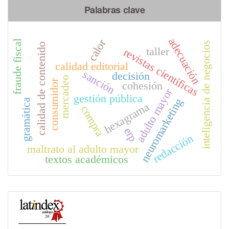
Palabras clave
adecuación
calor
fraude fiscal
inteligencia de negocios
calidad de contenido
taller
revistas científicas
calidad editorial
sanción
decisión
mercadeo
consumidor
cohesión
adulto mayor
gestión pública
neuromarketing
gramática
hexagrama
compra
erp
redacción
maltrato al adulto mayor
textos académicos