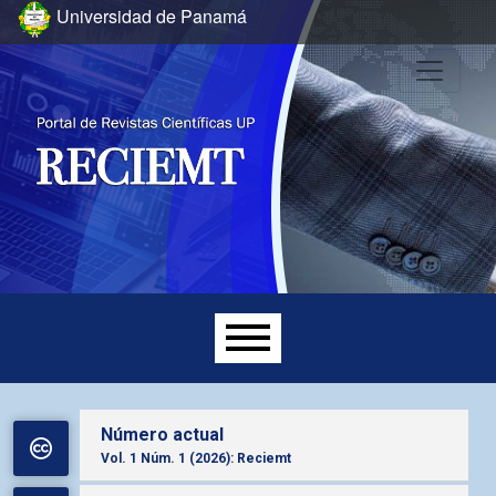
Ir al menú de navegación principal
Ir al contenido principal
Ir al pie de página del sitio
Universidad de Panamá
Menú principal
Número actual
Vol. 1 Núm. 1 (2026): Reciemt